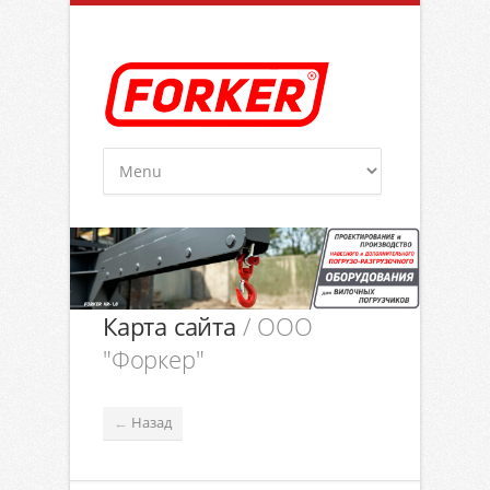
Карта сайта
/ ООО
"Форкер"
Назад
←