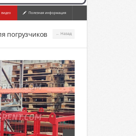
 видео
Полезная информация
ля погрузчиков
Назад
←