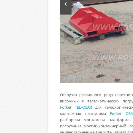
Отгрузка различного рода навесног
вилочных и телескопических погр
Forker TEL-OSAR
для телескопическо
монтажная платформа
Forker OS
разборная монтажная платформа
погрузчика, мостик контейнерный
Fo
универсальный на Haulotte
, захват дл