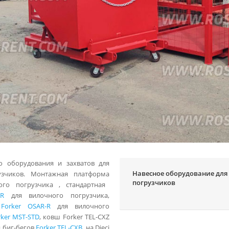
о оборудования и захватов для
Навесное оборудование для
узчиков. Монтажная платформа
погрузчиков
го погрузчика , стандартная
AR
для вилочного погрузчика,
Forker OSAR-R
для вилочного
rker MST-STD
, ковш
Forker TEL-CXZ
я биг-бегов
Forker TEL-CXB
на Dieci