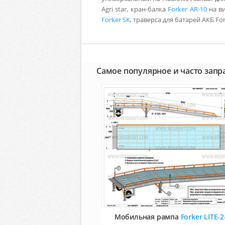
Agri star, кран-балка
Forker AR-10
на в
Forker SK
, траверса для батарей АКБ
For
Самое популярное и часто зап
Мобильная рампа
Forker LITE-