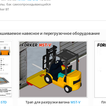
илы, бак самоопрокидывающийся
ker BT
рашиваемое навесное и перегрузочное оборудование
2-STD
Трап для разгрузки вагона
MST-V
Пл