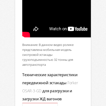
Внимание: В данном видео ролике
представлена мобильная модель
смотровой эстакады
грузоподъемностью 32 тонны для
автотранспорта
Технические характеристики
передвижной эстакады
Forker
OSAR-3-GD
для разгрузки и
загрузки ЖД вагонов