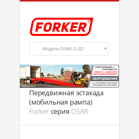
Передвижная эстакада
(мобильная рампа)
Forker
серия
OSAR