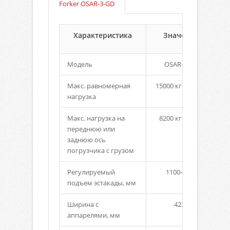
Forker OSAR-3-GD
Характеристика
Значение
Модель
OSAR-3-GD
Макс. равномерная
15000 кг (150kN)
нагрузка
Макс. нагрузка на
8200 кг (82kN)
переднюю или
заднюю ось
погрузчика с грузом
Регулируемый
1100-1600
подъем эстакады, мм
Ширина с
4220
аппарелями, мм