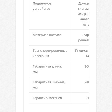
Подъемное
Домкратная
устройство
система BPW
или JOST (или
аналог) - 2
штуки
Материал настила
Сварной
решетчатый
Транспортировочные
Пневматические
колеса, шт
(4)
Габаритная длина,
9000
мм
Габаритная ширина,
2400
мм
Гарантия, месяцев
36