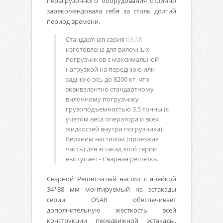
перегрузочного оборудования отлично
зарекомендовала себя за столь долгий
период времени.
Стандартная серия
OSAR
изготовлена для вилочных
погрузчиков с максимальной
нагрузкой на переднюю или
заднюю ось до 8200 кг, что
эквивалентно стандартному
вилочному погрузчику
грузоподъемностью 3.5 тонны (с
учетом веса оператора и всех
жидкостей внутри погрузчика).
Верхним настилом (проезжая
часть) для эстакад этой серии
выступает - Сварная решетка.
Сварной Решетчатый настил с ячейкой
34*38 мм монтируемый на эстакады
серии
OSAR
обеспечивает
дополнительную жесткость всей
конструкции передвижной эстакады,