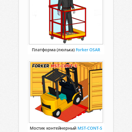
Платформа (люлька)
Forker OSAR
Мостик контейнерный
MST-CONT-S