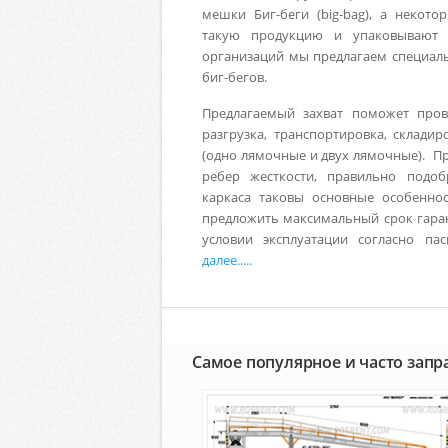
мешки Биг-беги (big-bag), а некото
такую продукцию и упаковывают в
организаций мы предлагаем специаль
биг-бегов.
Предлагаемый захват поможет прове
разгрузка, транспортировка, склади
(одно лямочные и двух лямочные). П
ребер жесткости, правильно подоб
каркаса таковы основные особенно
предложить максимальный срок гарант
условии эксплуатации согласно п
далее.....
Самое популярное и часто зап