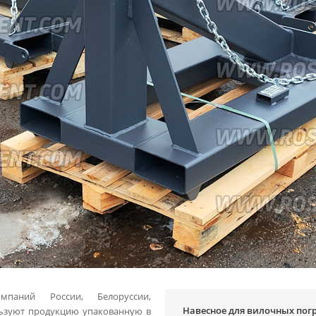
мпаний России, Белоруссии,
Навесное для вилочных пог
льзуют продукцию упакованную в