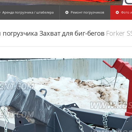
Аренда погрузчика / штабелера
Ремонт погрузчиков
Фото и
погрузчика Захват для биг-бегов
Forker S